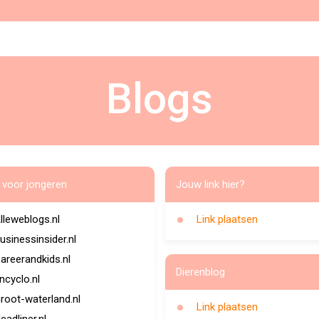
Blogs
 voor jongeren
Jouw link hier?
lleweblogs.nl
Link plaatsen
usinessinsider.nl
areerandkids.nl
Dierenblog
ncyclo.nl
root-waterland.nl
Link plaatsen