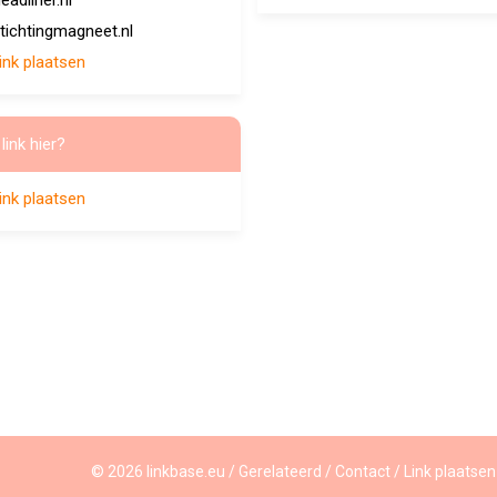
eadliner.nl
tichtingmagneet.nl
ink plaatsen
link hier?
ink plaatsen
©
2026
linkbase.eu
/
Gerelateerd
/
Contact
/
Link plaatsen