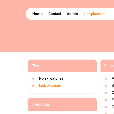
Home
Contact
Admin
Link plaatsen
Tips
Blogs
Rolex watches
A
Link plaatsen
B
C
E
Over Blogs
G